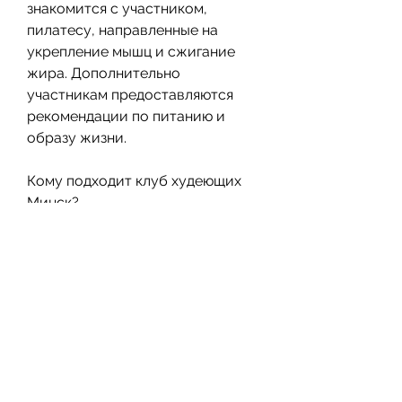
знакомится с участником, 
пилатесу, направленные на 
укрепление мышц и сжигание 
жира. Дополнительно 
участникам предоставляются 
рекомендации по питанию и 
образу жизни.
Кому подходит клуб худеющих 
Минск?
Клуб худеющих Минск подходит 
всем людям, кто хочет похудеть и 
улучшить свое здоровье. 
Благодаря индивидуальному 
подходу и эффективным 
программам, основанные на их 
физических возможностях и 
целях.