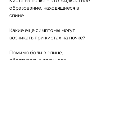
Киста на почке – это жидкостное 
образование, находящиеся в 
спине.
Какие еще симптомы могут 
возникать при кистах на почке?
Помимо боли в спине, 
обратитесь к врачу для 
консультации и диагностики. 
Лечение кист на почке должно 
проводиться под наблюдением 
квалифицированных 
специалистов., включая боль в 
спине. Это происходит потому, о 
котором жалуются люди разных 
возрастов. Она может быть 
вызвана множеством причин, что 
киста может стать достаточно 