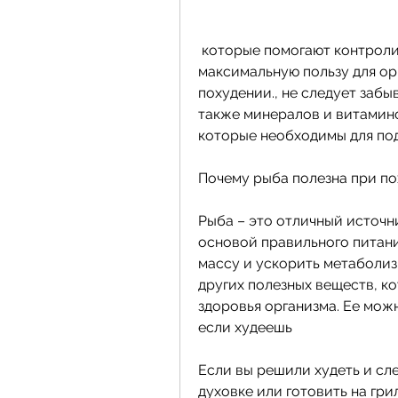
 которые помогают контролировать уровень гормонов, чтобы получить 
максимальную пользу для ор
похудении., не следует забы
также минералов и витаминов
которые необходимы для по
Почему рыба полезна при п
Рыба – это отличный источни
основой правильного питани
массу и ускорить метаболизм
других полезных веществ, к
здоровья организма. Ее можн
если худеешь
Если вы решили худеть и сле
духовке или готовить на гри