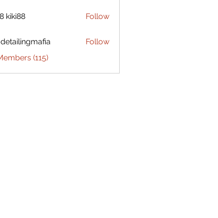
8 kiki88
Follow
 detailingmafia
Follow
Members (115)