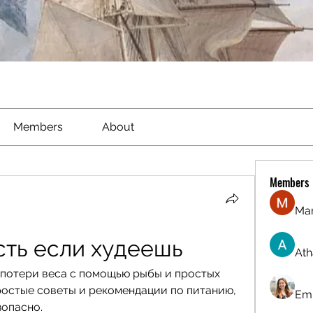
Members
About
Members
Ma
сть если худеешь
Ath
потери веса с помощью рыбы и простых 
ростые советы и рекомендации по питанию, 
Emi
зопасно.