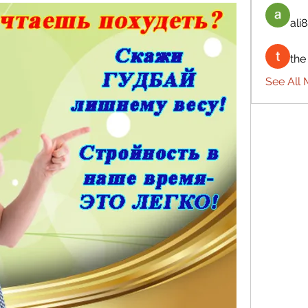
ali8
the
See All 