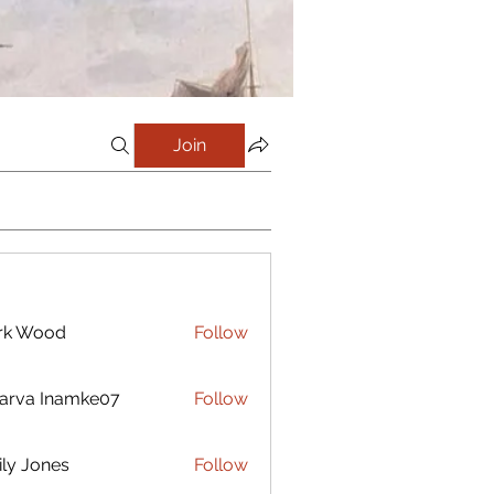
Join
rk Wood
Follow
arva Inamke07
Follow
ly Jones
Follow