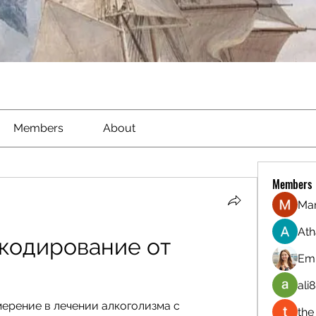
Members
About
Members
Ma
Ath
одирование от 
Emi
ali8
ерение в лечении алкоголизма с 
the