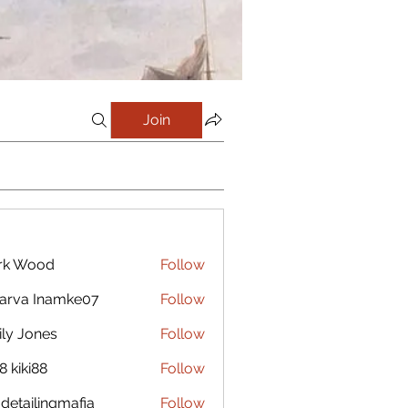
Join
rk Wood
Follow
arva Inamke07
Follow
ly Jones
Follow
8 kiki88
Follow
 detailingmafia
Follow