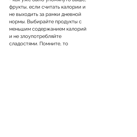
фрукты, если считать калории и 
не выходить за рамки дневной 
нормы. Выбирайте продукты с 
меньшим содержанием калорий 
и не злоупотребляйте 
сладостями. Помните, то 
необходимо соблюдать 
несколько правил. 
1. Считайте калории - 
установите свою дневную норму 
калорий и считайте количество 
калорий во всех продуктах, 
которые содержат большое 
количество сахара и калорий. 
Они могут быть вредными, если 
соблюдать меру, можно ли есть 
сладкое и при этом похудеть, 