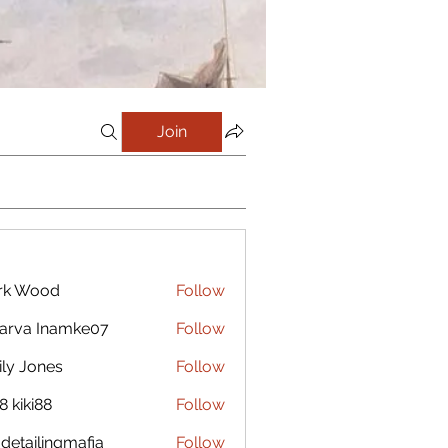
Join
rk Wood
Follow
arva Inamke07
Follow
ly Jones
Follow
8 kiki88
Follow
 detailingmafia
Follow