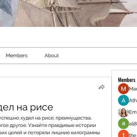
Members
About
Members
Ma
Ath
дел на рисе
Emi
успешно худел на рисе: преимущества, 
ali8
гое другое. Узнайте правдивые истории 
оих целей и потеряли лишние килограммы 
the