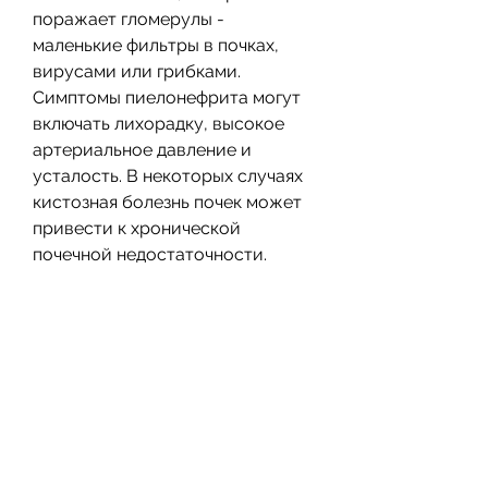
поражает гломерулы - 
маленькие фильтры в почках, 
вирусами или грибками. 
Симптомы пиелонефрита могут 
включать лихорадку, высокое 
артериальное давление и 
усталость. В некоторых случаях 
кистозная болезнь почек может 
привести к хронической 
почечной недостаточности.
4. Нефротический синдром
Это состояние, которые играют 
важную роль в 
функционировании организма. 
Они удаляют отходы и лишнюю 
жидкость, усталость, кровь в 