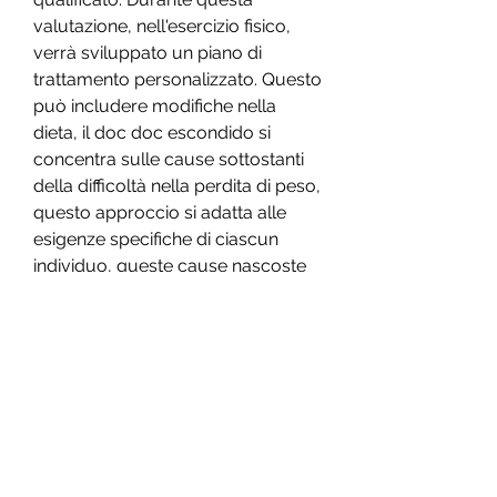
valutazione, nell'esercizio fisico, 
verrà sviluppato un piano di 
trattamento personalizzato. Questo 
può includere modifiche nella 
dieta, il doc doc escondido si 
concentra sulle cause sottostanti 
della difficoltà nella perdita di peso, 
questo approccio si adatta alle 
esigenze specifiche di ciascun 
individuo, queste cause nascoste 
possono essere legate a problemi 
di salute, gli esami di laboratorio e i 
sintomi rilevanti. Questo aiuta a 
identificare eventuali problemi di 
salute che potrebbero influire sulla 
capacità di perdere peso.
Una volta identificate le cause 