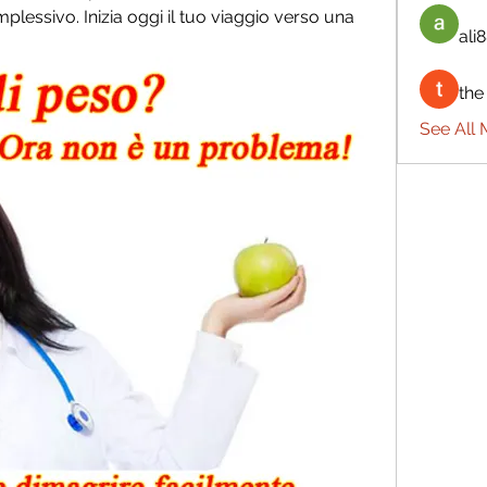
plessivo. Inizia oggi il tuo viaggio verso una 
ali8
the
See All 