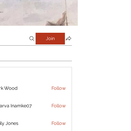
Join
rk Wood
Follow
arva Inamke07
Follow
ly Jones
Follow