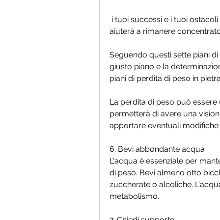
 i tuoi successi e i tuoi ostacoli con gli altri ti fornirà una motivazione extra e ti 
aiuterà a rimanere concentrato 
Seguendo questi sette piani di p
giusto piano e la determinazion
piani di perdita di peso in pietr
La perdita di peso può essere u
permetterà di avere una visione 
apportare eventuali modifiche
6. Bevi abbondante acqua
L'acqua è essenziale per manten
di peso. Bevi almeno otto bicch
zuccherate o alcoliche. L'acqua 
metabolismo.
7. Chiedi supporto