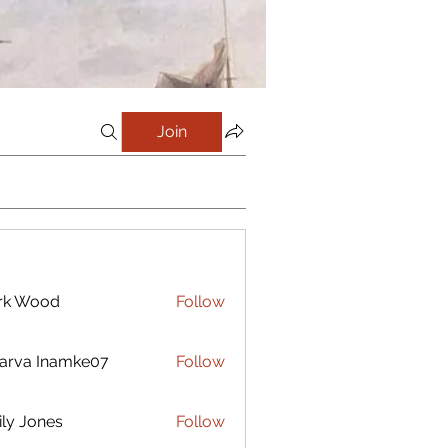
Join
rk Wood
Follow
arva Inamke07
Follow
ly Jones
Follow