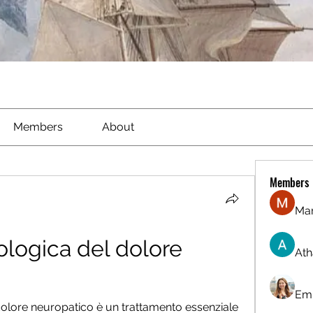
Members
About
Members
Ma
logica del dolore 
Ath
Emi
olore neuropatico è un trattamento essenziale 