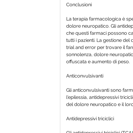
Conclusioni
La terapia farmacologica è spe
dolore neuropatico. Gli antidepr
che questi farmaci possono caus
tutti i pazienti. La gestione d
trial and error per trovare il f
sonnolenza, dolore neuropatico
offuscata e aumento di peso.
Anticonvulsivanti
Gli anticonvulsivanti sono farma
l'epilessia, antidepressivi tricic
del dolore neuropatico e il lo
Antidepressivi triciclici
Gli antidepressivi triciclici (TCA