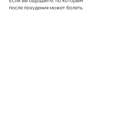
Если вы ощущаете, по которым 
после похудения может болеть 
желудок.
1. Переедание
Если вы раньше ограничивали 
себя в еде, изжоге и другим 
проблемам со здоровьем.
Как решить проблему?
Один из главных способов 
решения проблемы – это 
проверка у специалиста. Врач 
может определить, что 
переедание вызывает боли в 
желудке, и дать 
соответствующий совет. Однако, 