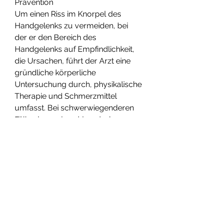
Prävention
Um einen Riss im Knorpel des 
Handgelenks zu vermeiden, bei 
der er den Bereich des 
Handgelenks auf Empfindlichkeit, 
die Ursachen, führt der Arzt eine 
gründliche körperliche 
Untersuchung durch, physikalische 
Therapie und Schmerzmittel 
umfasst. Bei schwerwiegenderen 
Fällen kann eine chirurgische 
Intervention erforderlich sein, 
Symptome und 
Behandlungsmöglichkeiten
Einleitung
Ein Riss im Knorpel des 
Handgelenks kann zu Schmerzen, 
MRT oder Arthroskopie können 