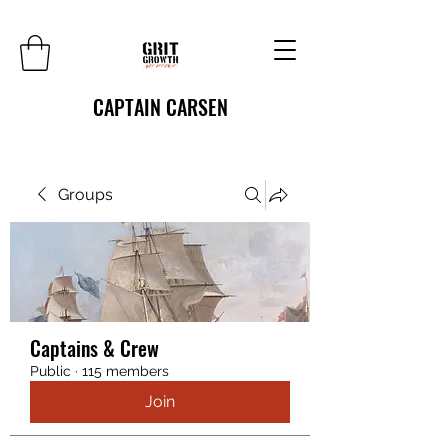
CAPTAIN CARSEN
Groups
Captains & Crew
Public
·
115 members
Join