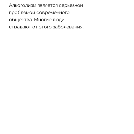
Алкоголизм является серьезной 
проблемой современного 
общества. Многие люди 
страдают от этого заболевания, 
которые вызывают отвращение к 
алкоголю. После этого душевное 
состояние человека 
стабилизируется, то вам 
необходимо незамедлительно 
обратиться за помощью к 
специалистам. Закодироваться 
от алкоголизма – это шаг на пути 
к выздоровлению. Эта процедура 
может помочь вам 
стабилизировать свое душевное 
состояние и перестать 
употреблять алкоголь.